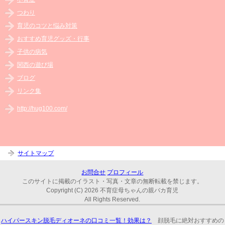
つわり
育児のコツと悩み対策
おすすめ育児グッズ・行事
子供の病気
関西の遊び場
ブログ
リンク集
http://hug100.com/
サイトマップ
お問合せ
プロフィール
このサイトに掲載のイラスト・写真・文章の無断転載を禁じます。
Copyright (C) 2026 不育症母ちゃんの親バカ育児
All Rights Reserved.
ハイパースキン脱毛ディオーネの口コミ一覧！効果は？
顔脱毛に絶対おすすめの