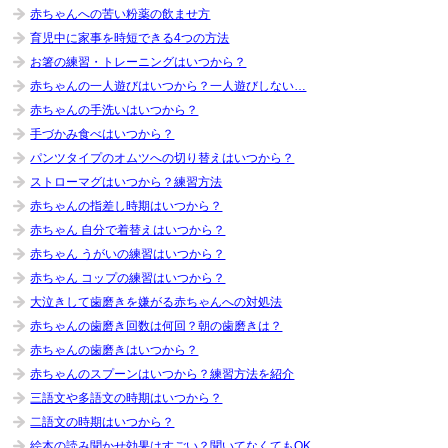
赤ちゃんへの苦い粉薬の飲ませ方
育児中に家事を時短できる4つの方法
お箸の練習・トレーニングはいつから？
赤ちゃんの一人遊びはいつから？一人遊びしない…
赤ちゃんの手洗いはいつから？
手づかみ食べはいつから？
パンツタイプのオムツへの切り替えはいつから？
ストローマグはいつから？練習方法
赤ちゃんの指差し時期はいつから？
赤ちゃん 自分で着替えはいつから？
赤ちゃん うがいの練習はいつから？
赤ちゃん コップの練習はいつから？
大泣きして歯磨きを嫌がる赤ちゃんへの対処法
赤ちゃんの歯磨き回数は何回？朝の歯磨きは？
赤ちゃんの歯磨きはいつから？
赤ちゃんのスプーンはいつから？練習方法を紹介
三語文や多語文の時期はいつから？
二語文の時期はいつから？
絵本の読み聞かせ効果はすごい？聞いてなくてもOK