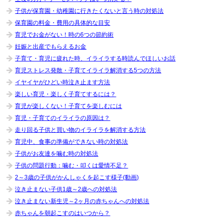
子供が保育園・幼稚園に行きたくないと言う時の対処法
保育園の料金・費用の具体的な目安
育児でお金がない！時の6つの節約術
妊娠と出産でもらえるお金
子育て・育児に疲れた時、イライラする時読んでほしいお話
育児ストレス発散・子育てイライラ解消する5つの方法
イヤイヤがひどい時泣き止ます方法
楽しい育児・楽しく子育てするには？
育児が楽しくない！子育てを楽しむには
育児・子育てのイライラの原因は？
走り回る子供と買い物のイライラを解消する方法
育児中、食事の準備ができない時の対処法
子供がお友達を噛む時の対処法
子供の問題行動：噛む・叩くは愛情不足？
2～3歳の子供がかんしゃくを起こす様子(動画)
泣き止まない子供1歳～2歳への対処法
泣き止まない新生児～2ヶ月の赤ちゃんへの対処法
赤ちゃんを朝起こすのはいつから？