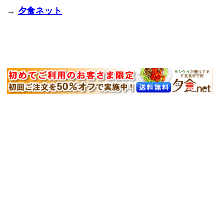
夕食ネット
→