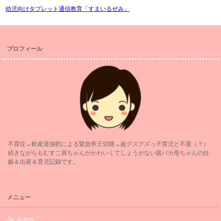
幼児向けタブレット通信教育「すまいるぜみ」
プロフィール
不育症→軟産道強靭による緊急帝王切開→超グズグズっ子育児と不運（？）
続きながらもむすこ寅ちゃんがかわいくてしょうがない親バカ母ちゃんの妊
娠＆出産＆育児記録です。
メニュー
不育症