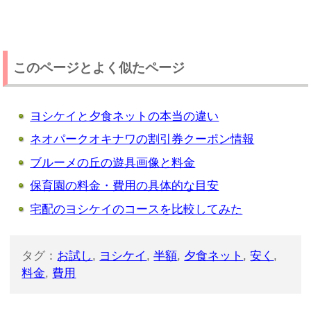
このページとよく似たページ
ヨシケイと夕食ネットの本当の違い
ネオパークオキナワの割引券クーポン情報
ブルーメの丘の遊具画像と料金
保育園の料金・費用の具体的な目安
宅配のヨシケイのコースを比較してみた
タグ：
お試し
,
ヨシケイ
,
半額
,
夕食ネット
,
安く
,
料金
,
費用