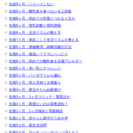
生後9ヶ月：ハイハイしない
生後9ヶ月：離乳食を食べない＆三回食
生後8ヶ月：初めての言葉とつかまり立ち
生後8ヶ月：授乳回数と授乳間隔
生後8ヶ月：生活リズムの整え方
生後7ヶ月：朝起こして生活リズムを整える
生後6ヶ月：便秘解消・綿棒浣腸の方法
生後6ヶ月：後追い？ママにべったり
生後6ヶ月：初めての離乳食＆豆腐アレルギー
生後6ヶ月：添い乳にチャレンジ
生後5ヶ月：バンボでうんち漏れ
生後5ヶ月：初人見知り＆寝返り
生後4ヶ月：夜泣きならぬ夜遊び
生後3ヶ月：3ヶ月コリック・黄昏泣き
生後2ヶ月：夜寝ないのは昼夜逆転？
生後1ヶ月：1ヶ月検診と母親検診
生後1ヶ月：赤ちゃん夜中のうめき声
生後0カ月：新生児訪問
生後0カ月：サーモンパッチはいつ消える？