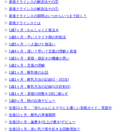
産後クライシスの解決法その②
産後クライシスの解決法その①
産後クライシスの期間はいつからいつまで続く？
産後クライシスとは
1歳7ヶ月：かんしゃくと夜泣き
1歳6ヶ月：早いイヤイヤ期の対処法
1歳5ヶ月：一人遊びと後追い
1歳4ヶ月：遅い？早い？言葉の理解と発達
1歳3ヶ月：昼寝・寝起きの機嫌が悪い
1歳2ヶ月：言葉の理解
1歳1ヶ月：断乳後のお話
1歳1ヶ月：断乳方法の記録(2・3日目)
1歳1ヶ月：断乳方法の記録(1日目初日)
1歳1ヶ月：昼寝の回数を1回に減らす
1歳0ヶ月：卵の白身デビュー
生後11ヶ月：「赤ちゃんにもママにも優しい安眠ガイド」実践中
生後11ヶ月：断乳の準備期間
生後10ヶ月：歯磨き(仕上げ磨き)デビュー
生後10ヶ月：添い乳で夜中起きる回数増加？