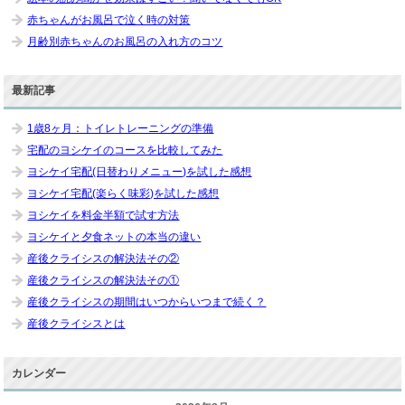
赤ちゃんがお風呂で泣く時の対策
月齢別赤ちゃんのお風呂の入れ方のコツ
最新記事
1歳8ヶ月：トイレトレーニングの準備
宅配のヨシケイのコースを比較してみた
ヨシケイ宅配(日替わりメニュー)を試した感想
ヨシケイ宅配(楽らく味彩)を試した感想
ヨシケイを料金半額で試す方法
ヨシケイと夕食ネットの本当の違い
産後クライシスの解決法その②
産後クライシスの解決法その①
産後クライシスの期間はいつからいつまで続く？
産後クライシスとは
カレンダー