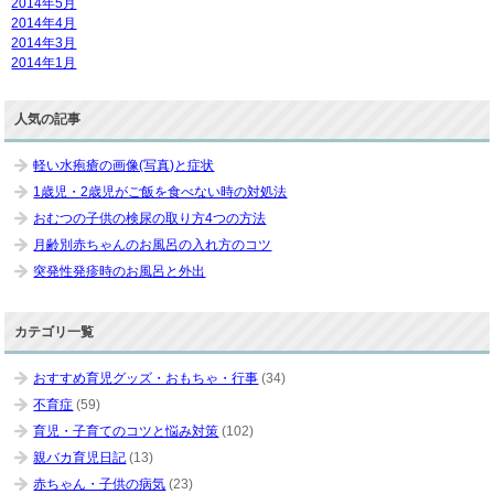
2014年5月
2014年4月
2014年3月
2014年1月
人気の記事
軽い水疱瘡の画像(写真)と症状
1歳児・2歳児がご飯を食べない時の対処法
おむつの子供の検尿の取り方4つの方法
月齢別赤ちゃんのお風呂の入れ方のコツ
突発性発疹時のお風呂と外出
カテゴリ一覧
おすすめ育児グッズ・おもちゃ・行事
(34)
不育症
(59)
育児・子育てのコツと悩み対策
(102)
親バカ育児日記
(13)
赤ちゃん・子供の病気
(23)