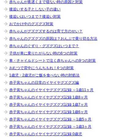
赤ちゃんが夜遅くまで寝ない時の原因と対策
後追いする子としない子の違い
後追いはいつまで？後追い対策
おでかけ中のグズグズ対策
赤ちゃんがグズグズするのは育て方のせい？
赤ちゃんのグズグズの原因は？おんぶで乗り切る方法
赤ちゃんのぐずり・グズグズはいつまで？
子供が車に乗りたがらない時の6つの対策
車・チャイルドシートで泣く赤ちゃんへの9つの対策
おむつで背中にうんちもれ！4つの対策
1歳児・2歳児がご飯を食べない時の対処法
赤子寅ちゃんの日常のイヤイヤグズグズ編
赤子寅ちゃんのイヤイヤグズグズ記録 ～1歳11ヶ月
赤子寅ちゃんのイヤイヤグズグズ記録 1歳8ヶ月
赤子寅ちゃんのイヤイヤグズグズ記録 1歳7ヶ月
赤子寅ちゃんのイヤイヤグズグズ記録 1歳6ヶ月
赤子寅ちゃんのイヤイヤグズグズ記録 ～1歳5ヶ月
赤子寅ちゃんのイヤイヤグズグズ記録 ～1歳3ヶ月
赤子寅ちゃんのイヤイヤグズグズ記録 0歳児