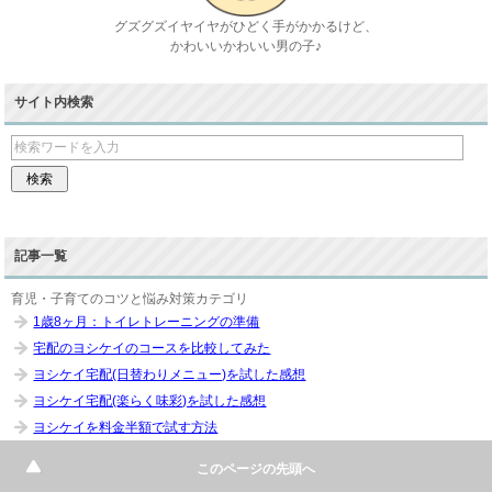
グズグズイヤイヤがひどく手がかかるけど、
かわいいかわいい男の子♪
サイト内検索
記事一覧
育児・子育てのコツと悩み対策カテゴリ
1歳8ヶ月：トイレトレーニングの準備
宅配のヨシケイのコースを比較してみた
ヨシケイ宅配(日替わりメニュー)を試した感想
ヨシケイ宅配(楽らく味彩)を試した感想
ヨシケイを料金半額で試す方法
ヨシケイと夕食ネットの本当の違い
このページの先頭へ
産後クライシスの解決法その②