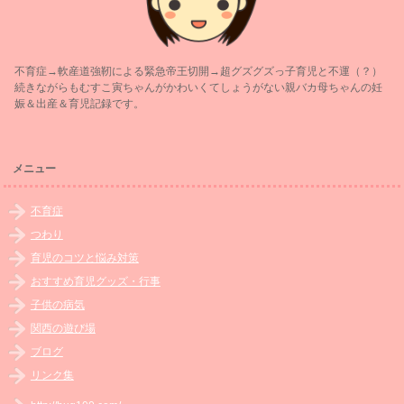
不育症→軟産道強靭による緊急帝王切開→超グズグズっ子育児と不運（？）
続きながらもむすこ寅ちゃんがかわいくてしょうがない親バカ母ちゃんの妊
娠＆出産＆育児記録です。
メニュー
不育症
つわり
育児のコツと悩み対策
おすすめ育児グッズ・行事
子供の病気
関西の遊び場
ブログ
リンク集