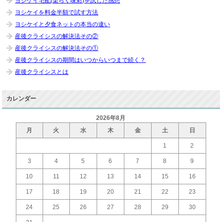
ヨシケイ宅配(楽らく味彩)を試した感想
ヨシケイを料金半額で試す方法
ヨシケイと夕食ネットの本当の違い
産後クライシスの解決法その②
産後クライシスの解決法その①
産後クライシスの期間はいつからいつまで続く？
産後クライシスとは
カレンダー
2026年8月
月
火
水
木
金
土
日
1
2
3
4
5
6
7
8
9
10
11
12
13
14
15
16
17
18
19
20
21
22
23
24
25
26
27
28
29
30