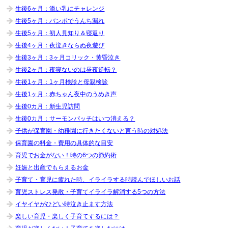
生後6ヶ月：添い乳にチャレンジ
生後5ヶ月：バンボでうんち漏れ
生後5ヶ月：初人見知り＆寝返り
生後4ヶ月：夜泣きならぬ夜遊び
生後3ヶ月：3ヶ月コリック・黄昏泣き
生後2ヶ月：夜寝ないのは昼夜逆転？
生後1ヶ月：1ヶ月検診と母親検診
生後1ヶ月：赤ちゃん夜中のうめき声
生後0カ月：新生児訪問
生後0カ月：サーモンパッチはいつ消える？
子供が保育園・幼稚園に行きたくないと言う時の対処法
保育園の料金・費用の具体的な目安
育児でお金がない！時の6つの節約術
妊娠と出産でもらえるお金
子育て・育児に疲れた時、イライラする時読んでほしいお話
育児ストレス発散・子育てイライラ解消する5つの方法
イヤイヤがひどい時泣き止ます方法
楽しい育児・楽しく子育てするには？