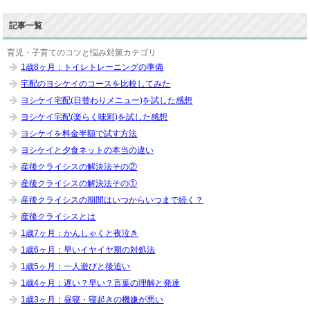
記事一覧
育児・子育てのコツと悩み対策カテゴリ
1歳8ヶ月：トイレトレーニングの準備
宅配のヨシケイのコースを比較してみた
ヨシケイ宅配(日替わりメニュー)を試した感想
ヨシケイ宅配(楽らく味彩)を試した感想
ヨシケイを料金半額で試す方法
ヨシケイと夕食ネットの本当の違い
産後クライシスの解決法その②
産後クライシスの解決法その①
産後クライシスの期間はいつからいつまで続く？
産後クライシスとは
1歳7ヶ月：かんしゃくと夜泣き
1歳6ヶ月：早いイヤイヤ期の対処法
1歳5ヶ月：一人遊びと後追い
1歳4ヶ月：遅い？早い？言葉の理解と発達
1歳3ヶ月：昼寝・寝起きの機嫌が悪い