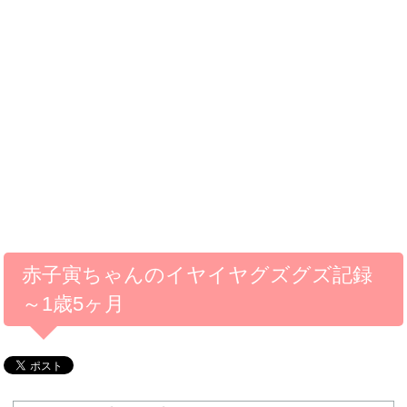
赤子寅ちゃんのイヤイヤグズグズ記録
～1歳5ヶ月