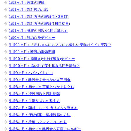
1歳2ヶ月：言葉の理解
1歳1ヶ月：断乳後のお話
1歳1ヶ月：断乳方法の記録(2・3日目)
1歳1ヶ月：断乳方法の記録(1日目初日)
1歳1ヶ月：昼寝の回数を1回に減らす
1歳0ヶ月：卵の白身デビュー
生後11ヶ月：「赤ちゃんにもママにも優しい安眠ガイド」実践中
生後11ヶ月：断乳の準備期間
生後10ヶ月：歯磨き(仕上げ磨き)デビュー
生後10ヶ月：添い乳で夜中起きる回数増加？
生後9ヶ月：ハイハイしない
生後9ヶ月：離乳食を食べない＆三回食
生後8ヶ月：初めての言葉とつかまり立ち
生後8ヶ月：授乳回数と授乳間隔
生後8ヶ月：生活リズムの整え方
生後7ヶ月：朝起こして生活リズムを整える
生後6ヶ月：便秘解消・綿棒浣腸の方法
生後6ヶ月：後追い？ママにべったり
生後6ヶ月：初めての離乳食＆豆腐アレルギー