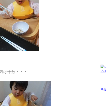
に
気は十分・・・
幼