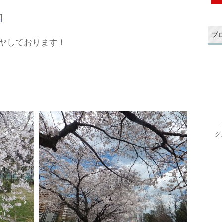
記
]
プ
ヤしております！
グ