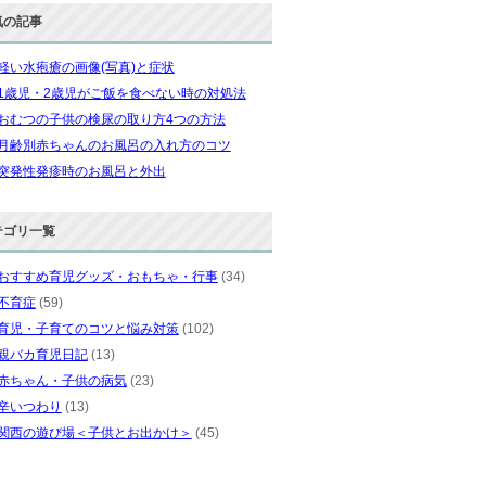
気の記事
軽い水疱瘡の画像(写真)と症状
1歳児・2歳児がご飯を食べない時の対処法
おむつの子供の検尿の取り方4つの方法
月齢別赤ちゃんのお風呂の入れ方のコツ
突発性発疹時のお風呂と外出
テゴリ一覧
おすすめ育児グッズ・おもちゃ・行事
(34)
不育症
(59)
育児・子育てのコツと悩み対策
(102)
親バカ育児日記
(13)
赤ちゃん・子供の病気
(23)
辛いつわり
(13)
関西の遊び場＜子供とお出かけ＞
(45)