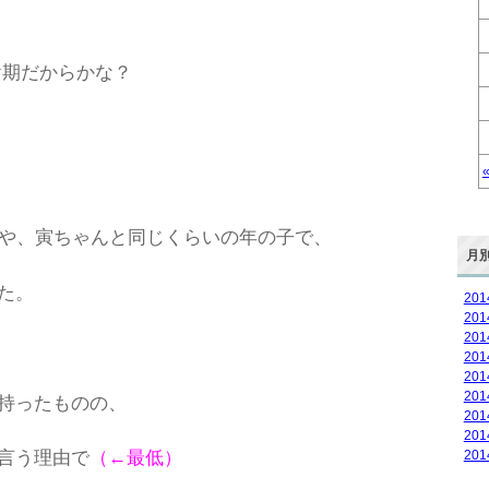
ヤ期だからかな？
子や、寅ちゃんと同じくらいの年の子で、
月
た。
20
20
20
20
20
20
持ったものの、
20
20
20
言う理由で
（←最低）