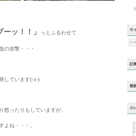
ブーッ！！」
サ
っとふるわせて
低の攻撃・・・
記
ています(-з-)
最
カ
り怒ったりもしていますが、
すよね・・・。