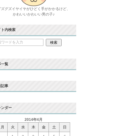
グズグズイヤイヤがひどく手がかかるけど、
かわいいかわいい男の子♪
イト内検索
事一覧
新記事
レンダー
2014年4月
月
火
水
木
金
土
日