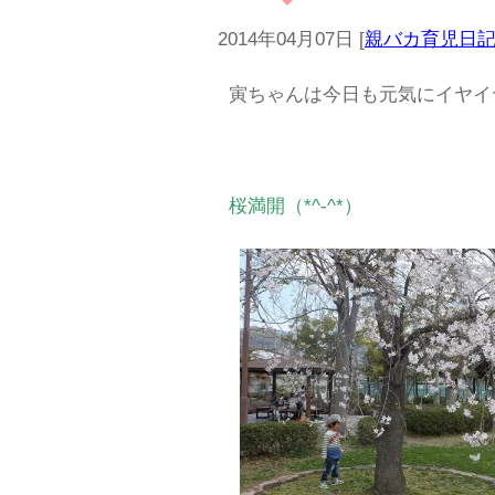
2014年04月07日
[
親バカ育児日
寅ちゃんは今日も元気にイヤイ
桜満開（*^-^*）