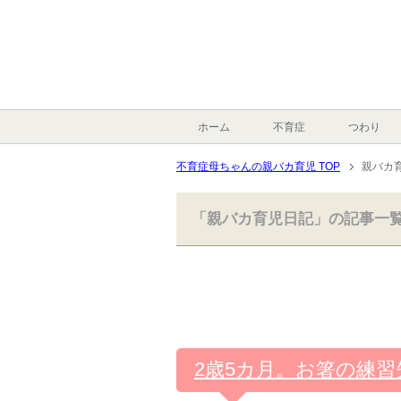
ホーム
不育症
つわり
不育症母ちゃんの親バカ育児 TOP
親バカ
「親バカ育児日記」の記事一
2歳5カ月。お箸の練習