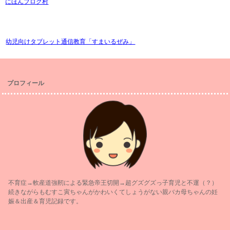
にほんブログ村
幼児向けタブレット通信教育「すまいるぜみ」
プロフィール
不育症→軟産道強靭による緊急帝王切開→超グズグズっ子育児と不運（？）
続きながらもむすこ寅ちゃんがかわいくてしょうがない親バカ母ちゃんの妊
娠＆出産＆育児記録です。