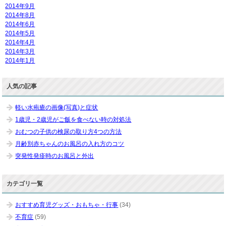
2014年9月
2014年8月
2014年6月
2014年5月
2014年4月
2014年3月
2014年1月
人気の記事
軽い水疱瘡の画像(写真)と症状
1歳児・2歳児がご飯を食べない時の対処法
おむつの子供の検尿の取り方4つの方法
月齢別赤ちゃんのお風呂の入れ方のコツ
突発性発疹時のお風呂と外出
カテゴリ一覧
おすすめ育児グッズ・おもちゃ・行事
(34)
不育症
(59)