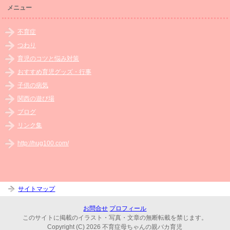
メニュー
不育症
つわり
育児のコツと悩み対策
おすすめ育児グッズ・行事
子供の病気
関西の遊び場
ブログ
リンク集
http://hug100.com/
サイトマップ
お問合せ
プロフィール
このサイトに掲載のイラスト・写真・文章の無断転載を禁じます。
Copyright (C) 2026 不育症母ちゃんの親バカ育児