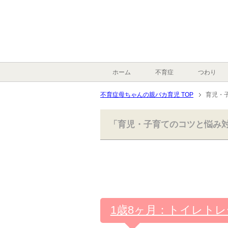
ホーム
不育症
つわり
不育症母ちゃんの親バカ育児 TOP
育児・
「育児・子育てのコツと悩み
1歳8ヶ月：トイレト