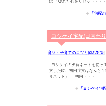
は 「疲れた心をリセット・・
「宅配の
ヨシケイ宅配(日替わ
[
育児・子育てのコツと悩み対策
]
ヨシケイの夕食ネットを使っ
文した時、初回注文はなんと半額
食ネット） 初回・・・
「ヨシケイ宅配