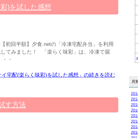
彩)を試した感想
で【初回半額】夕食.netの「冷凍宅配弁当」を利用
試してみました！ 「楽らく味彩」は、冷凍で届
・・・
ケイ宅配(楽らく味彩)を試した感想」の続きを読む
月
20
20
試す方法
20
20
20
20
20
20
20