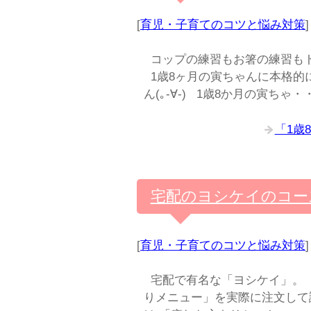
[
育児・子育てのコツと悩み対策
]
コップの練習もお箸の練習も
1歳8ヶ月の寅ちゃんに本格的
ん(｡-∀-) 1歳8か月の寅ちゃ・
「1歳
宅配のヨシケイのコー
[
育児・子育てのコツと悩み対策
]
宅配で有名な「ヨシケイ」。
りメニュー」を実際に注文し