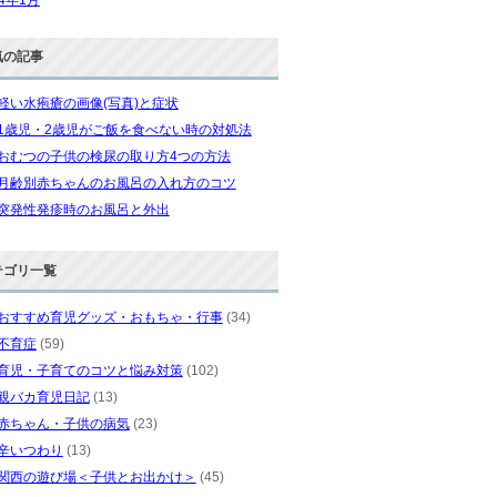
気の記事
軽い水疱瘡の画像(写真)と症状
1歳児・2歳児がご飯を食べない時の対処法
おむつの子供の検尿の取り方4つの方法
月齢別赤ちゃんのお風呂の入れ方のコツ
突発性発疹時のお風呂と外出
テゴリ一覧
おすすめ育児グッズ・おもちゃ・行事
(34)
不育症
(59)
育児・子育てのコツと悩み対策
(102)
親バカ育児日記
(13)
赤ちゃん・子供の病気
(23)
辛いつわり
(13)
関西の遊び場＜子供とお出かけ＞
(45)