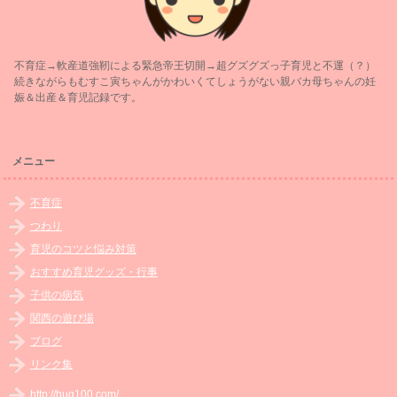
不育症→軟産道強靭による緊急帝王切開→超グズグズっ子育児と不運（？）
続きながらもむすこ寅ちゃんがかわいくてしょうがない親バカ母ちゃんの妊
娠＆出産＆育児記録です。
メニュー
不育症
つわり
育児のコツと悩み対策
おすすめ育児グッズ・行事
子供の病気
関西の遊び場
ブログ
リンク集
http://hug100.com/