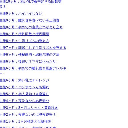
生後10ヶ月：添い乳で夜中起きる回数増
加？
生後9ヶ月：ハイハイしない
生後9ヶ月：離乳食を食べない＆三回食
生後8ヶ月：初めての言葉とつかまり立ち
生後8ヶ月：授乳回数と授乳間隔
生後8ヶ月：生活リズムの整え方
生後7ヶ月：朝起こして生活リズムを整える
生後6ヶ月：便秘解消・綿棒浣腸の方法
生後6ヶ月：後追い？ママにべったり
生後6ヶ月：初めての離乳食＆豆腐アレルギ
ー
生後6ヶ月：添い乳にチャレンジ
生後5ヶ月：バンボでうんち漏れ
生後5ヶ月：初人見知り＆寝返り
生後4ヶ月：夜泣きならぬ夜遊び
生後3ヶ月：3ヶ月コリック・黄昏泣き
生後2ヶ月：夜寝ないのは昼夜逆転？
生後1ヶ月：1ヶ月検診と母親検診