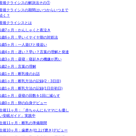
産後クライシスの解決法その①
産後クライシスの期間はいつからいつまで
続く？
産後クライシスとは
1歳7ヶ月：かんしゃくと夜泣き
1歳6ヶ月：早いイヤイヤ期の対処法
1歳5ヶ月：一人遊びと後追い
1歳4ヶ月：遅い？早い？言葉の理解と発達
1歳3ヶ月：昼寝・寝起きの機嫌が悪い
1歳2ヶ月：言葉の理解
1歳1ヶ月：断乳後のお話
1歳1ヶ月：断乳方法の記録(2・3日目)
1歳1ヶ月：断乳方法の記録(1日目初日)
1歳1ヶ月：昼寝の回数を1回に減らす
1歳0ヶ月：卵の白身デビュー
生後11ヶ月：「赤ちゃんにもママにも優し
い安眠ガイド」実践中
生後11ヶ月：断乳の準備期間
生後10ヶ月：歯磨き(仕上げ磨き)デビュー