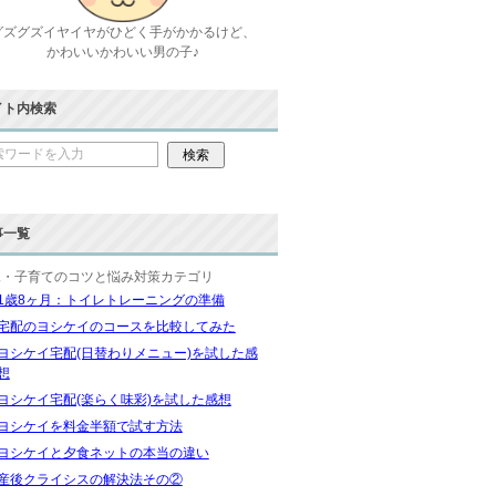
グズグズイヤイヤがひどく手がかかるけど、
かわいいかわいい男の子♪
イト内検索
事一覧
児・子育てのコツと悩み対策カテゴリ
1歳8ヶ月：トイレトレーニングの準備
宅配のヨシケイのコースを比較してみた
ヨシケイ宅配(日替わりメニュー)を試した感
想
ヨシケイ宅配(楽らく味彩)を試した感想
ヨシケイを料金半額で試す方法
ヨシケイと夕食ネットの本当の違い
産後クライシスの解決法その②