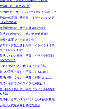
生後1ヶ月：赤ちゃん夜中のうめき声
生後0カ月：新生児訪問
生後0カ月：サーモンパッチはいつ消える？
子供が保育園・幼稚園に行きたくないと言
う時の対処法
保育園の料金・費用の具体的な目安
育児でお金がない！時の6つの節約術
妊娠と出産でもらえるお金
子育て・育児に疲れた時、イライラする時
読んでほしいお話
育児ストレス発散・子育てイライラ解消す
る5つの方法
イヤイヤがひどい時泣き止ます方法
楽しい育児・楽しく子育てするには？
育児が楽しくない！子育てを楽しむには
育児・子育てのイライラの原因は？
走り回る子供と買い物のイライラを解消す
る方法
育児中、食事の準備ができない時の対処法
子供がお友達を噛む時の対処法