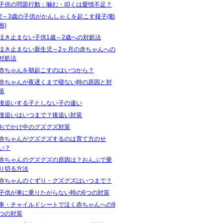
子供の問題行動：噛む・叩くは愛情不足？
2～3歳の子供がかんしゃくを起こす様子(動
画)
泣き止まない子供1歳～2歳への対処法
泣き止まない新生児～2ヶ月の赤ちゃんへの
対処法
赤ちゃんを朝起こすのはいつから？
赤ちゃんが夜遅くまで寝ない時の原因と対
策
後追いする子としない子の違い
後追いはいつまで？後追い対策
おでかけ中のグズグズ対策
赤ちゃんがグズグズするのは育て方のせ
い？
赤ちゃんのグズグズの原因は？おんぶで乗
り切る方法
赤ちゃんのぐずり・グズグズはいつまで？
子供が車に乗りたがらない時の6つの対策
車・チャイルドシートで泣く赤ちゃんへの9
つの対策