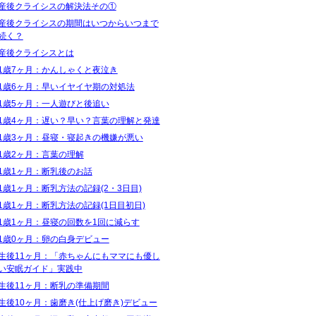
産後クライシスの解決法その①
産後クライシスの期間はいつからいつまで
続く？
産後クライシスとは
1歳7ヶ月：かんしゃくと夜泣き
1歳6ヶ月：早いイヤイヤ期の対処法
1歳5ヶ月：一人遊びと後追い
1歳4ヶ月：遅い？早い？言葉の理解と発達
1歳3ヶ月：昼寝・寝起きの機嫌が悪い
1歳2ヶ月：言葉の理解
1歳1ヶ月：断乳後のお話
1歳1ヶ月：断乳方法の記録(2・3日目)
1歳1ヶ月：断乳方法の記録(1日目初日)
1歳1ヶ月：昼寝の回数を1回に減らす
1歳0ヶ月：卵の白身デビュー
生後11ヶ月：「赤ちゃんにもママにも優し
い安眠ガイド」実践中
生後11ヶ月：断乳の準備期間
生後10ヶ月：歯磨き(仕上げ磨き)デビュー