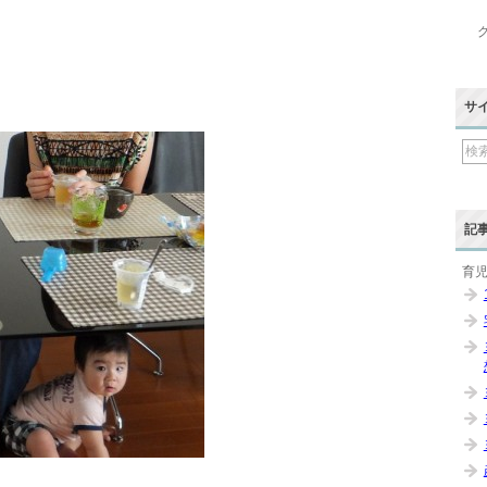
サ
記
育