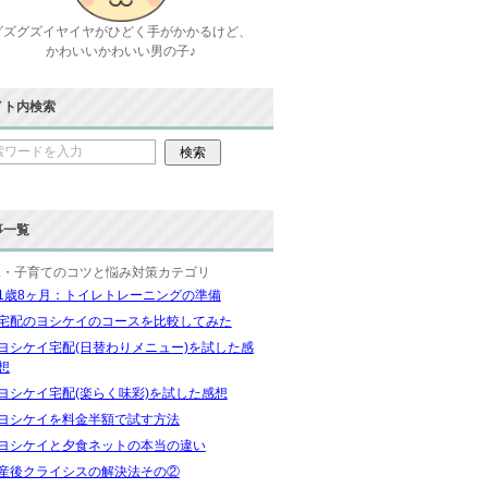
グズグズイヤイヤがひどく手がかかるけど、
かわいいかわいい男の子♪
イト内検索
事一覧
児・子育てのコツと悩み対策カテゴリ
1歳8ヶ月：トイレトレーニングの準備
宅配のヨシケイのコースを比較してみた
ヨシケイ宅配(日替わりメニュー)を試した感
想
ヨシケイ宅配(楽らく味彩)を試した感想
ヨシケイを料金半額で試す方法
ヨシケイと夕食ネットの本当の違い
産後クライシスの解決法その②