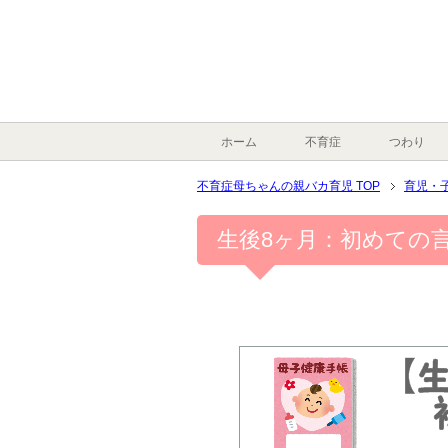
ホーム
不育症
つわり
不育症母ちゃんの親バカ育児 TOP
育児・
生後8ヶ月：初めての