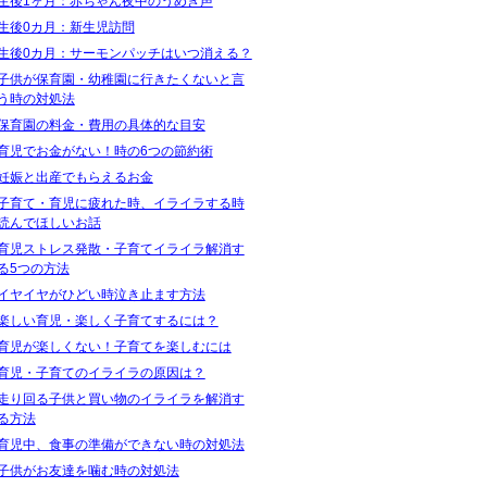
生後1ヶ月：赤ちゃん夜中のうめき声
生後0カ月：新生児訪問
生後0カ月：サーモンパッチはいつ消える？
子供が保育園・幼稚園に行きたくないと言
う時の対処法
保育園の料金・費用の具体的な目安
育児でお金がない！時の6つの節約術
妊娠と出産でもらえるお金
子育て・育児に疲れた時、イライラする時
読んでほしいお話
育児ストレス発散・子育てイライラ解消す
る5つの方法
イヤイヤがひどい時泣き止ます方法
楽しい育児・楽しく子育てするには？
育児が楽しくない！子育てを楽しむには
育児・子育てのイライラの原因は？
走り回る子供と買い物のイライラを解消す
る方法
育児中、食事の準備ができない時の対処法
子供がお友達を噛む時の対処法