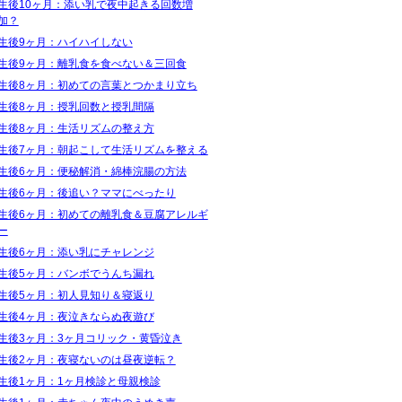
生後10ヶ月：添い乳で夜中起きる回数増
加？
生後9ヶ月：ハイハイしない
生後9ヶ月：離乳食を食べない＆三回食
生後8ヶ月：初めての言葉とつかまり立ち
生後8ヶ月：授乳回数と授乳間隔
生後8ヶ月：生活リズムの整え方
生後7ヶ月：朝起こして生活リズムを整える
生後6ヶ月：便秘解消・綿棒浣腸の方法
生後6ヶ月：後追い？ママにべったり
生後6ヶ月：初めての離乳食＆豆腐アレルギ
ー
生後6ヶ月：添い乳にチャレンジ
生後5ヶ月：バンボでうんち漏れ
生後5ヶ月：初人見知り＆寝返り
生後4ヶ月：夜泣きならぬ夜遊び
生後3ヶ月：3ヶ月コリック・黄昏泣き
生後2ヶ月：夜寝ないのは昼夜逆転？
生後1ヶ月：1ヶ月検診と母親検診