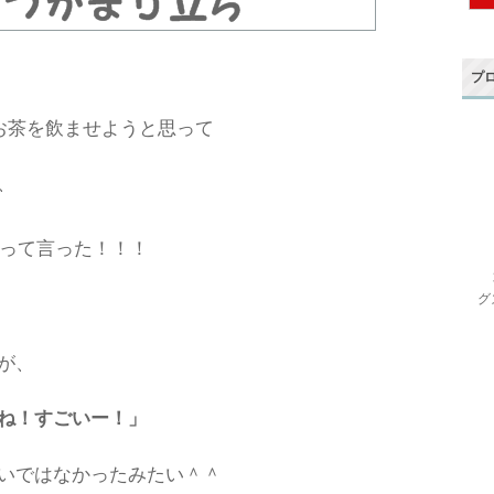
プ
、お茶を飲ませようと思って
、
って言った！！！
グ
が、
ね！すごいー！」
いではなかったみたい＾＾