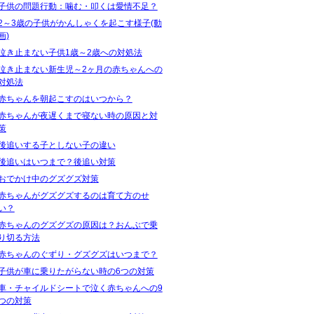
子供の問題行動：噛む・叩くは愛情不足？
2～3歳の子供がかんしゃくを起こす様子(動
画)
泣き止まない子供1歳～2歳への対処法
泣き止まない新生児～2ヶ月の赤ちゃんへの
対処法
赤ちゃんを朝起こすのはいつから？
赤ちゃんが夜遅くまで寝ない時の原因と対
策
後追いする子としない子の違い
後追いはいつまで？後追い対策
おでかけ中のグズグズ対策
赤ちゃんがグズグズするのは育て方のせ
い？
赤ちゃんのグズグズの原因は？おんぶで乗
り切る方法
赤ちゃんのぐずり・グズグズはいつまで？
子供が車に乗りたがらない時の6つの対策
車・チャイルドシートで泣く赤ちゃんへの9
つの対策