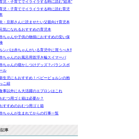
育児・子育てでイライラする時に読む”絵本”
育児・子育てでイライラする時に読む育児
本
夫・旦那さんに読ませたい父親向け育児本
元気になれるおすすめの育児本
赤ちゃんや子供の物損におすすめの安い保
険
ルンバは赤ちゃんがいる育児中に買うべき!!
赤ちゃんのお風呂用首浮き輪スイマーバ
赤ちゃんの寝かしつけグッズ？バランスボ
ール
新生児にもおすすめ！ベビービョルンの抱
っこ紐
食事以外にも大活躍のエプロンはこれ
おむつ用ゴミ箱は必要か？
おすすめのおむつ用ゴミ箱
赤ちゃんが生まれてからの行事一覧
新記事