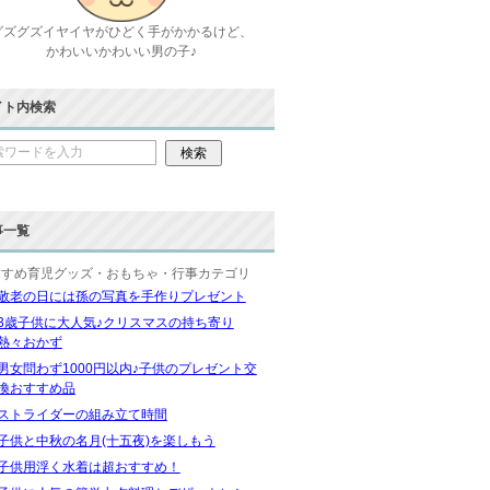
グズグズイヤイヤがひどく手がかかるけど、
かわいいかわいい男の子♪
イト内検索
事一覧
すすめ育児グッズ・おもちゃ・行事カテゴリ
敬老の日には孫の写真を手作りプレゼント
3歳子供に大人気♪クリスマスの持ち寄り
熱々おかず
男女問わず1000円以内♪子供のプレゼント交
換おすすめ品
ストライダーの組み立て時間
子供と中秋の名月(十五夜)を楽しもう
子供用浮く水着は超おすすめ！