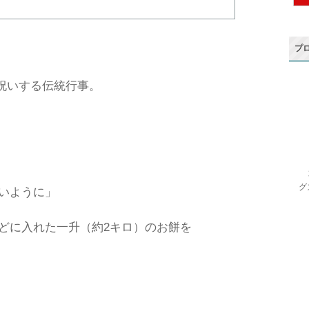
プ
祝いする伝統行事。
グ
いように」
どに入れた一升（約2キロ）のお餅を