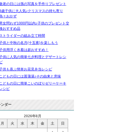
敬老の日には孫の写真を手作りプレゼント
3歳子供に大人気♪クリスマスの持ち寄り
熱々おかず
男女問わず1000円以内♪子供のプレゼント交
換おすすめ品
ストライダーの組み立て時間
子供と中秋の名月(十五夜)を楽しもう
子供用浮く水着は超おすすめ！
子供に人気の簡単七夕料理とデザートレシ
ピ
子供も喜ぶ簡単お花見弁当レシピ
こどもの日には菖蒲湯♪その由来と意味
こどもの日に簡単こいのぼりゼリーケーキ
レシピ
レンダー
2026年8月
月
火
水
木
金
土
日