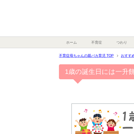
ホーム
不育症
つわり
不育症母ちゃんの親バカ育児 TOP
おすす
1歳の誕生日には一升