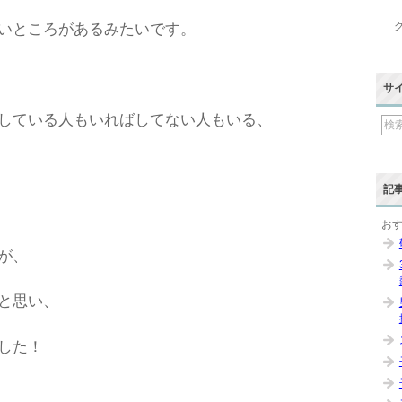
いところがあるみたいです。
サ
している人もいればしてない人もいる、
記
お
が、
と思い、
した！