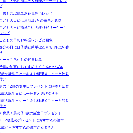
子供に人気の簡単七夕料理とデザートレシ
ピ
子供も喜ぶ簡単お花見弁当レシピ
こどもの日には菖蒲湯♪その由来と意味
こどもの日に簡単こいのぼりゼリーケーキ
レシピ
こどもの日のお料理レシピと画像
春分の日には子供と簡単ぼたもち(おはぎ)作
り
ビー玉ころがしの知育玩具
子供の知育におすすめ！くもんのパズル
2歳の誕生日ケーキ＆お料理メニューと飾り
付け
男の子2歳の誕生日プレゼントに絵本と知育
1歳の誕生日には一升餅と選び取りを
1歳の誕生日ケーキ＆お料理メニューと飾り
付け
知育系！男の子1歳の誕生日プレゼント
1・2歳児のプレゼントにおすすめの絵本
0歳からおすすめの絵本だるまさん