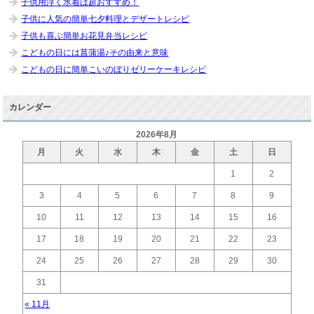
子供用浮く水着は超おすすめ！
子供に人気の簡単七夕料理とデザートレシピ
子供も喜ぶ簡単お花見弁当レシピ
こどもの日には菖蒲湯♪その由来と意味
こどもの日に簡単こいのぼりゼリーケーキレシピ
カレンダー
2026年8月
月
火
水
木
金
土
日
1
2
3
4
5
6
7
8
9
10
11
12
13
14
15
16
17
18
19
20
21
22
23
24
25
26
27
28
29
30
31
« 11月