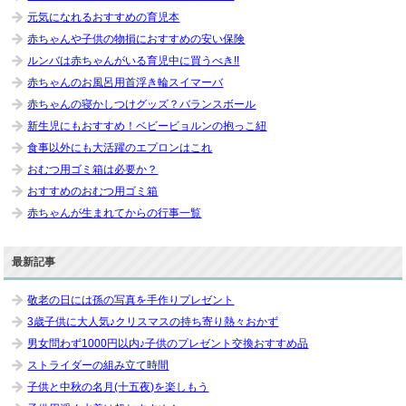
元気になれるおすすめの育児本
赤ちゃんや子供の物損におすすめの安い保険
ルンバは赤ちゃんがいる育児中に買うべき!!
赤ちゃんのお風呂用首浮き輪スイマーバ
赤ちゃんの寝かしつけグッズ？バランスボール
新生児にもおすすめ！ベビービョルンの抱っこ紐
食事以外にも大活躍のエプロンはこれ
おむつ用ゴミ箱は必要か？
おすすめのおむつ用ゴミ箱
赤ちゃんが生まれてからの行事一覧
最新記事
敬老の日には孫の写真を手作りプレゼント
3歳子供に大人気♪クリスマスの持ち寄り熱々おかず
男女問わず1000円以内♪子供のプレゼント交換おすすめ品
ストライダーの組み立て時間
子供と中秋の名月(十五夜)を楽しもう