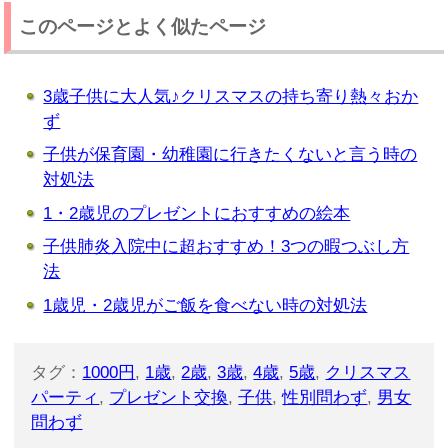
このページとよく似たページ
3歳子供に大人気♪クリスマスの持ち寄り熱々おか
ず
子供が保育園・幼稚園に行きたくないと言う時の
対処法
1・2歳児のプレゼントにおすすめの絵本
子供肺炎入院中に超おすすめ！3つの暇つぶし方
法
1歳児・2歳児がご飯を食べない時の対処法
タグ：
1000円
,
1歳
,
2歳
,
3歳
,
4歳
,
5歳
,
クリスマス
パーティ
,
プレゼント交換
,
子供
,
性別問わず
,
男女
問わず