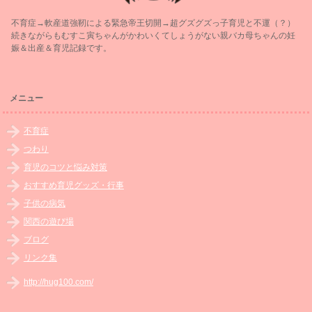
不育症→軟産道強靭による緊急帝王切開→超グズグズっ子育児と不運（？）
続きながらもむすこ寅ちゃんがかわいくてしょうがない親バカ母ちゃんの妊
娠＆出産＆育児記録です。
メニュー
不育症
つわり
育児のコツと悩み対策
おすすめ育児グッズ・行事
子供の病気
関西の遊び場
ブログ
リンク集
http://hug100.com/