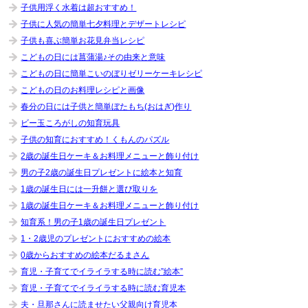
子供用浮く水着は超おすすめ！
子供に人気の簡単七夕料理とデザートレシピ
子供も喜ぶ簡単お花見弁当レシピ
こどもの日には菖蒲湯♪その由来と意味
こどもの日に簡単こいのぼりゼリーケーキレシピ
こどもの日のお料理レシピと画像
春分の日には子供と簡単ぼたもち(おはぎ)作り
ビー玉ころがしの知育玩具
子供の知育におすすめ！くもんのパズル
2歳の誕生日ケーキ＆お料理メニューと飾り付け
男の子2歳の誕生日プレゼントに絵本と知育
1歳の誕生日には一升餅と選び取りを
1歳の誕生日ケーキ＆お料理メニューと飾り付け
知育系！男の子1歳の誕生日プレゼント
1・2歳児のプレゼントにおすすめの絵本
0歳からおすすめの絵本だるまさん
育児・子育てでイライラする時に読む”絵本”
育児・子育てでイライラする時に読む育児本
夫・旦那さんに読ませたい父親向け育児本