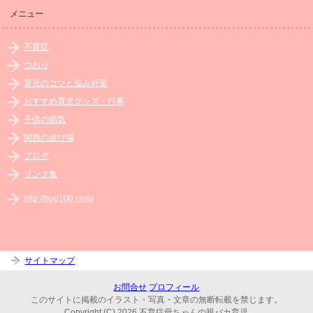
メニュー
不育症
つわり
育児のコツと悩み対策
おすすめ育児グッズ・行事
子供の病気
関西の遊び場
ブログ
リンク集
http://hug100.com/
サイトマップ
お問合せ
プロフィール
このサイトに掲載のイラスト・写真・文章の無断転載を禁じます。
Copyright (C) 2026 不育症母ちゃんの親バカ育児