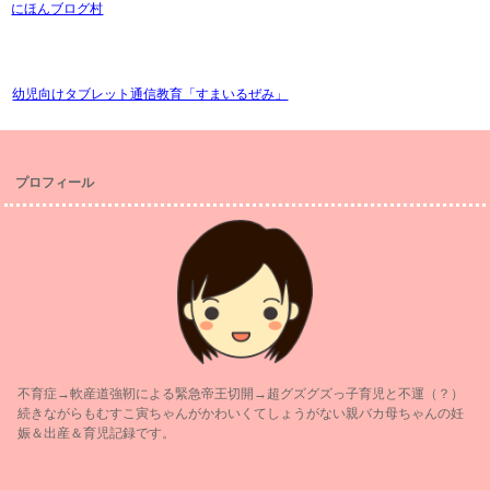
にほんブログ村
幼児向けタブレット通信教育「すまいるぜみ」
プロフィール
不育症→軟産道強靭による緊急帝王切開→超グズグズっ子育児と不運（？）
続きながらもむすこ寅ちゃんがかわいくてしょうがない親バカ母ちゃんの妊
娠＆出産＆育児記録です。