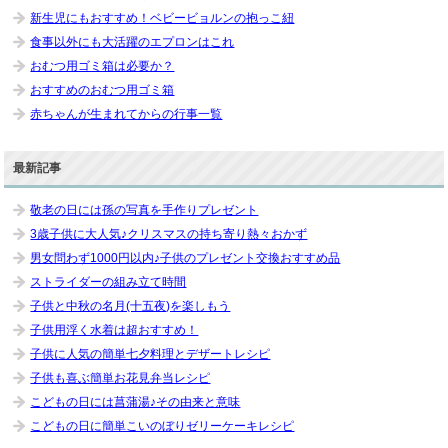
新生児にもおすすめ！ベビービョルンの抱っこ紐
食事以外にも大活躍のエプロンはこれ
おむつ用ゴミ箱は必要か？
おすすめのおむつ用ゴミ箱
赤ちゃんが生まれてからの行事一覧
最新記事
敬老の日には孫の写真を手作りプレゼント
3歳子供に大人気♪クリスマスの持ち寄り熱々おかず
男女問わず1000円以内♪子供のプレゼント交換おすすめ品
ストライダーの組み立て時間
子供と中秋の名月(十五夜)を楽しもう
子供用浮く水着は超おすすめ！
子供に人気の簡単七夕料理とデザートレシピ
子供も喜ぶ簡単お花見弁当レシピ
こどもの日には菖蒲湯♪その由来と意味
こどもの日に簡単こいのぼりゼリーケーキレシピ