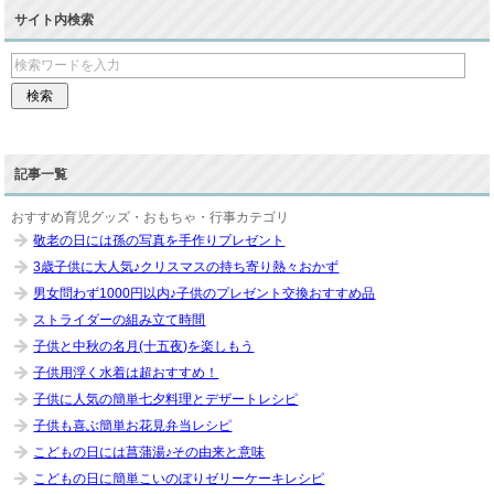
サイト内検索
記事一覧
おすすめ育児グッズ・おもちゃ・行事カテゴリ
敬老の日には孫の写真を手作りプレゼント
3歳子供に大人気♪クリスマスの持ち寄り熱々おかず
男女問わず1000円以内♪子供のプレゼント交換おすすめ品
ストライダーの組み立て時間
子供と中秋の名月(十五夜)を楽しもう
子供用浮く水着は超おすすめ！
子供に人気の簡単七夕料理とデザートレシピ
子供も喜ぶ簡単お花見弁当レシピ
こどもの日には菖蒲湯♪その由来と意味
こどもの日に簡単こいのぼりゼリーケーキレシピ