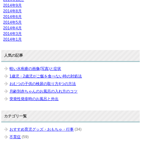
2014年9月
2014年8月
2014年6月
2014年5月
2014年4月
2014年3月
2014年1月
人気の記事
軽い水疱瘡の画像(写真)と症状
1歳児・2歳児がご飯を食べない時の対処法
おむつの子供の検尿の取り方4つの方法
月齢別赤ちゃんのお風呂の入れ方のコツ
突発性発疹時のお風呂と外出
カテゴリ一覧
おすすめ育児グッズ・おもちゃ・行事
(34)
不育症
(59)