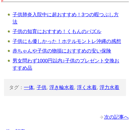
子供肺炎入院中に超おすすめ！3つの暇つぶし方
法
子供の知育におすすめ！くもんのパズル
子供にも優しかった！ホテルモントレ沖縄の感想
赤ちゃんや子供の物損におすすめの安い保険
男女問わず1000円以内♪子供のプレゼント交換お
すすめ品
タグ：
一体
,
子供
,
浮き輪水着
,
浮く水着
,
浮力水着
次の記事へ