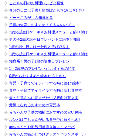
こどもの日のお料理レシピと画像
春分の日には子供と簡単ぼたもち(おはぎ)作り
ビー玉ころがしの知育玩具
子供の知育におすすめ！くもんのパズル
2歳の誕生日ケーキ＆お料理メニューと飾り付け
男の子2歳の誕生日プレゼントに絵本と知育
1歳の誕生日には一升餅と選び取りを
1歳の誕生日ケーキ＆お料理メニューと飾り付け
知育系！男の子1歳の誕生日プレゼント
1・2歳児のプレゼントにおすすめの絵本
0歳からおすすめの絵本だるまさん
育児・子育てでイライラする時に読む”絵本”
育児・子育てでイライラする時に読む育児本
夫・旦那さんに読ませたい父親向け育児本
元気になれるおすすめの育児本
赤ちゃんや子供の物損におすすめの安い保険
ルンバは赤ちゃんがいる育児中に買うべき!!
赤ちゃんのお風呂用首浮き輪スイマーバ
赤ちゃんの寝かしつけグッズ？バランスボール