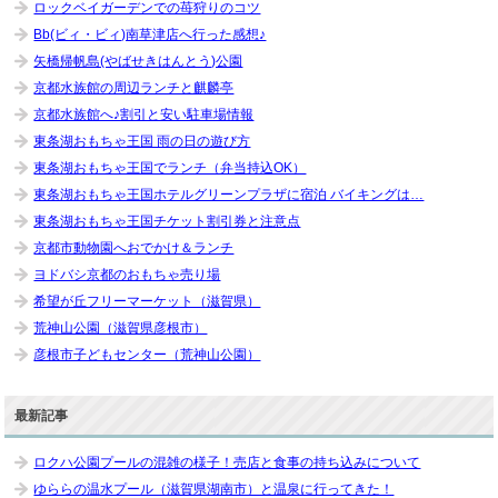
ロックベイガーデンでの苺狩りのコツ
Bb(ビィ・ビィ)南草津店へ行った感想♪
矢橋帰帆島(やばせきはんとう)公園
京都水族館の周辺ランチと麒麟亭
京都水族館へ♪割引と安い駐車場情報
東条湖おもちゃ王国 雨の日の遊び方
東条湖おもちゃ王国でランチ（弁当持込OK）
東条湖おもちゃ王国ホテルグリーンプラザに宿泊 バイキングは…
東条湖おもちゃ王国チケット割引券と注意点
京都市動物園へおでかけ＆ランチ
ヨドバシ京都のおもちゃ売り場
希望が丘フリーマーケット（滋賀県）
荒神山公園（滋賀県彦根市）
彦根市子どもセンター（荒神山公園）
最新記事
ロクハ公園プールの混雑の様子！売店と食事の持ち込みについて
ゆららの温水プール（滋賀県湖南市）と温泉に行ってきた！