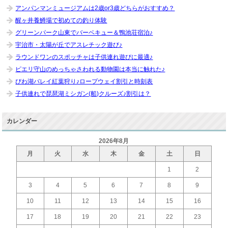
アンパンマンミュージアムは2歳or3歳どちらがおすすめ？
醒ヶ井養鱒場で初めての釣り体験
グリーンパーク山東でバーベキュー＆鴨池荘宿泊♪
宇治市・太陽が丘でアスレチック遊び♪
ラウンドワンのスポッチャは子供連れ遊びに最適♪
ピエリ守山のめっちゃさわれる動物園は本当に触れた♪
びわ湖バレイ紅葉狩り♪ロープウェイ割引と時刻表
子供連れで琵琶湖ミシガン(船)クルーズ♪割引は？
カレンダー
2026年8月
月
火
水
木
金
土
日
1
2
3
4
5
6
7
8
9
10
11
12
13
14
15
16
17
18
19
20
21
22
23