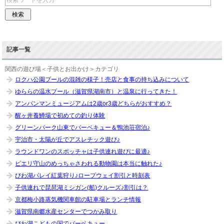
記事一覧
関西の遊び場＜子供とお出かけ＞カテゴリ
ロクハ公園プールの混雑の様子！売店と食事の持ち込みについて
ゆららの温水プール（滋賀県湖南市）と温泉に行ってきた！
アンパンマンミュージアムは2歳or3歳どちらがおすすめ？
醒ヶ井養鱒場で初めての釣り体験
グリーンパーク山東でバーベキュー＆鴨池荘宿泊♪
宇治市・太陽が丘でアスレチック遊び♪
ラウンドワンのスポッチャは子供連れ遊びに最適♪
ピエリ守山のめっちゃさわれる動物園は本当に触れた♪
びわ湖バレイ紅葉狩り♪ロープウェイ割引と時刻表
子供連れで琵琶湖ミシガン(船)クルーズ♪割引は？
京都梅小路蒸気機関車館の駐車場とランチ情報
滋賀県南郷水産センターでつかみ取り
びわ湖こどもの国でバーベキュー