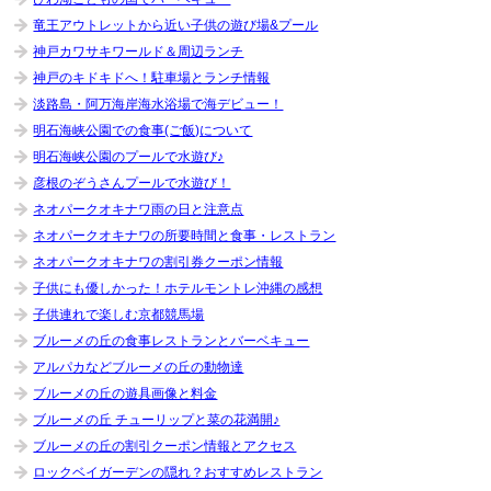
竜王アウトレットから近い子供の遊び場&プール
神戸カワサキワールド＆周辺ランチ
神戸のキドキドへ！駐車場とランチ情報
淡路島・阿万海岸海水浴場で海デビュー！
明石海峡公園での食事(ご飯)について
明石海峡公園のプールで水遊び♪
彦根のぞうさんプールで水遊び！
ネオパークオキナワ雨の日と注意点
ネオパークオキナワの所要時間と食事・レストラン
ネオパークオキナワの割引券クーポン情報
子供にも優しかった！ホテルモントレ沖縄の感想
子供連れで楽しむ京都競馬場
ブルーメの丘の食事レストランとバーベキュー
アルパカなどブルーメの丘の動物達
ブルーメの丘の遊具画像と料金
ブルーメの丘 チューリップと菜の花満開♪
ブルーメの丘の割引クーポン情報とアクセス
ロックベイガーデンの隠れ？おすすめレストラン