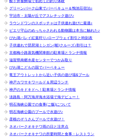
醒ヶ井養鱒場で初めての釣り体験
グリーンパーク山東でバーベキュー＆鴨池荘宿泊♪
宇治市・太陽が丘でアスレチック遊び♪
ラウンドワンのスポッチャは子供連れ遊びに最適♪
ピエリ守山のめっちゃさわれる動物園は本当に触れた♪
びわ湖バレイ紅葉狩り♪ロープウェイ割引と時刻表
子供連れで琵琶湖ミシガン(船)クルーズ♪割引は？
京都梅小路蒸気機関車館の駐車場とランチ情報
滋賀県南郷水産センターでつかみ取り
びわ湖こどもの国でバーベキュー
竜王アウトレットから近い子供の遊び場&プール
神戸カワサキワールド＆周辺ランチ
神戸のキドキドへ！駐車場とランチ情報
淡路島・阿万海岸海水浴場で海デビュー！
明石海峡公園での食事(ご飯)について
明石海峡公園のプールで水遊び♪
彦根のぞうさんプールで水遊び！
ネオパークオキナワ雨の日と注意点
ネオパークオキナワの所要時間と食事・レストラン