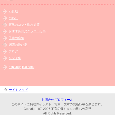
不育症
つわり
育児のコツと悩み対策
おすすめ育児グッズ・行事
子供の病気
関西の遊び場
ブログ
リンク集
http://hug100.com/
サイトマップ
お問合せ
プロフィール
このサイトに掲載のイラスト・写真・文章の無断転載を禁じます。
Copyright (C) 2026 不育症母ちゃんの親バカ育児
All Rights Reserved.