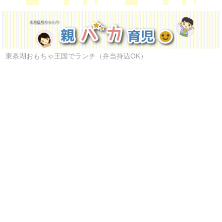
東条湖おもちゃ王国でランチ（弁当持込OK）