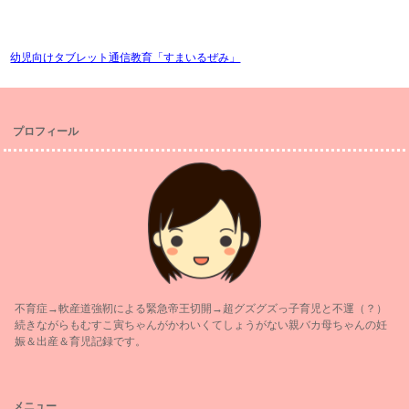
幼児向けタブレット通信教育「すまいるぜみ」
プロフィール
不育症→軟産道強靭による緊急帝王切開→超グズグズっ子育児と不運（？）
続きながらもむすこ寅ちゃんがかわいくてしょうがない親バカ母ちゃんの妊
娠＆出産＆育児記録です。
メニュー