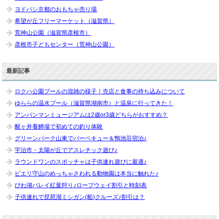
ヨドバシ京都のおもちゃ売り場
希望が丘フリーマーケット（滋賀県）
荒神山公園（滋賀県彦根市）
彦根市子どもセンター（荒神山公園）
最新記事
ロクハ公園プールの混雑の様子！売店と食事の持ち込みについて
ゆららの温水プール（滋賀県湖南市）と温泉に行ってきた！
アンパンマンミュージアムは2歳or3歳どちらがおすすめ？
醒ヶ井養鱒場で初めての釣り体験
グリーンパーク山東でバーベキュー＆鴨池荘宿泊♪
宇治市・太陽が丘でアスレチック遊び♪
ラウンドワンのスポッチャは子供連れ遊びに最適♪
ピエリ守山のめっちゃさわれる動物園は本当に触れた♪
びわ湖バレイ紅葉狩り♪ロープウェイ割引と時刻表
子供連れで琵琶湖ミシガン(船)クルーズ♪割引は？