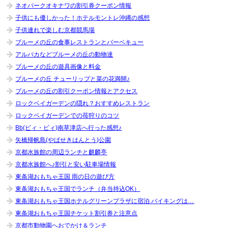
ネオパークオキナワの割引券クーポン情報
子供にも優しかった！ホテルモントレ沖縄の感想
子供連れで楽しむ京都競馬場
ブルーメの丘の食事レストランとバーベキュー
アルパカなどブルーメの丘の動物達
ブルーメの丘の遊具画像と料金
ブルーメの丘 チューリップと菜の花満開♪
ブルーメの丘の割引クーポン情報とアクセス
ロックベイガーデンの隠れ？おすすめレストラン
ロックベイガーデンでの苺狩りのコツ
Bb(ビィ・ビィ)南草津店へ行った感想♪
矢橋帰帆島(やばせきはんとう)公園
京都水族館の周辺ランチと麒麟亭
京都水族館へ♪割引と安い駐車場情報
東条湖おもちゃ王国 雨の日の遊び方
東条湖おもちゃ王国でランチ（弁当持込OK）
東条湖おもちゃ王国ホテルグリーンプラザに宿泊 バイキングは…
東条湖おもちゃ王国チケット割引券と注意点
京都市動物園へおでかけ＆ランチ