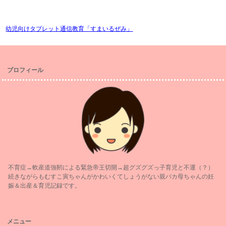
幼児向けタブレット通信教育「すまいるぜみ」
プロフィール
不育症→軟産道強靭による緊急帝王切開→超グズグズっ子育児と不運（？）
続きながらもむすこ寅ちゃんがかわいくてしょうがない親バカ母ちゃんの妊
娠＆出産＆育児記録です。
メニュー