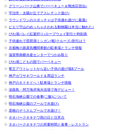
グリーンパーク山東でバーベキュー＆鴨池荘宿泊♪
宇治市・太陽が丘でアスレチック遊び♪
ラウンドワンのスポッチャは子供連れ遊びに最適♪
ピエリ守山のめっちゃさわれる動物園は本当に触れた♪
びわ湖バレイ紅葉狩り♪ロープウェイ割引と時刻表
子供連れで琵琶湖ミシガン(船)クルーズ♪割引は？
京都梅小路蒸気機関車館の駐車場とランチ情報
滋賀県南郷水産センターでつかみ取り
びわ湖こどもの国でバーベキュー
竜王アウトレットから近い子供の遊び場&プール
神戸カワサキワールド＆周辺ランチ
神戸のキドキドへ！駐車場とランチ情報
淡路島・阿万海岸海水浴場で海デビュー！
明石海峡公園での食事(ご飯)について
明石海峡公園のプールで水遊び♪
彦根のぞうさんプールで水遊び！
ネオパークオキナワ雨の日と注意点
ネオパークオキナワの所要時間と食事・レストラン