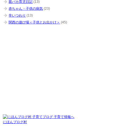
親バカ育児日記
(13)
赤ちゃん・子供の病気
(23)
辛いつわり
(13)
関西の遊び場＜子供とお出かけ＞
(45)
にほんブログ村