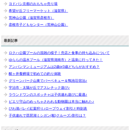
ヨドバシ京都のおもちゃ売り場
希望が丘フリーマーケット（滋賀県）
荒神山公園（滋賀県彦根市）
彦根市子どもセンター（荒神山公園）
最新記事
ロクハ公園プールの混雑の様子！売店と食事の持ち込みについて
ゆららの温水プール（滋賀県湖南市）と温泉に行ってきた！
アンパンマンミュージアムは2歳or3歳どちらがおすすめ？
醒ヶ井養鱒場で初めての釣り体験
グリーンパーク山東でバーベキュー＆鴨池荘宿泊♪
宇治市・太陽が丘でアスレチック遊び♪
ラウンドワンのスポッチャは子供連れ遊びに最適♪
ピエリ守山のめっちゃさわれる動物園は本当に触れた♪
びわ湖バレイ紅葉狩り♪ロープウェイ割引と時刻表
子供連れで琵琶湖ミシガン(船)クルーズ♪割引は？