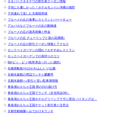
ネオパークオキナワの割引券クーポン情報
子供にも優しかった！ホテルモントレ沖縄の感想
子供連れで楽しむ京都競馬場
ブルーメの丘の食事レストランとバーベキュー
アルパカなどブルーメの丘の動物達
ブルーメの丘の遊具画像と料金
ブルーメの丘 チューリップと菜の花満開♪
ブルーメの丘の割引クーポン情報とアクセス
ロックベイガーデンの隠れ？おすすめレストラン
ロックベイガーデンでの苺狩りのコツ
Bb(ビィ・ビィ)南草津店へ行った感想♪
矢橋帰帆島(やばせきはんとう)公園
京都水族館の周辺ランチと麒麟亭
京都水族館へ♪割引と安い駐車場情報
東条湖おもちゃ王国 雨の日の遊び方
東条湖おもちゃ王国でランチ（弁当持込OK）
東条湖おもちゃ王国ホテルグリーンプラザに宿泊 バイキングは…
東条湖おもちゃ王国チケット割引券と注意点
京都市動物園へおでかけ＆ランチ