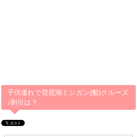
子供連れで琵琶湖ミシガン(船)クルーズ
♪割引は？