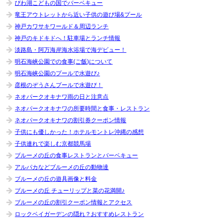
びわ湖こどもの国でバーベキュー
竜王アウトレットから近い子供の遊び場&プール
神戸カワサキワールド＆周辺ランチ
神戸のキドキドへ！駐車場とランチ情報
淡路島・阿万海岸海水浴場で海デビュー！
明石海峡公園での食事(ご飯)について
明石海峡公園のプールで水遊び♪
彦根のぞうさんプールで水遊び！
ネオパークオキナワ雨の日と注意点
ネオパークオキナワの所要時間と食事・レストラン
ネオパークオキナワの割引券クーポン情報
子供にも優しかった！ホテルモントレ沖縄の感想
子供連れで楽しむ京都競馬場
ブルーメの丘の食事レストランとバーベキュー
アルパカなどブルーメの丘の動物達
ブルーメの丘の遊具画像と料金
ブルーメの丘 チューリップと菜の花満開♪
ブルーメの丘の割引クーポン情報とアクセス
ロックベイガーデンの隠れ？おすすめレストラン