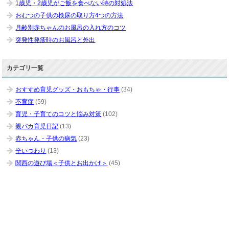
1歳児・2歳児がご飯を食べない時の対処法
おむつの子供の検尿の取り方4つの方法
月齢別赤ちゃんのお風呂の入れ方のコツ
突発性発疹時のお風呂と外出
カテゴリ一覧
おすすめ育児グッズ・おもちゃ・行事
(34)
不育症
(59)
育児・子育てのコツと悩み対策
(102)
親バカ育児日記
(13)
赤ちゃん・子供の病気
(23)
辛いつわり
(13)
関西の遊び場＜子供とお出かけ＞
(45)