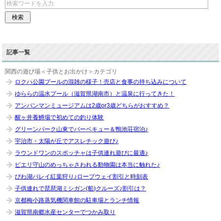
記事一覧
関西の遊び場＜子供とお出かけ＞カテゴリ
ロクハ公園プールの混雑の様子！売店と食事の持ち込みについて
ゆららの温水プール（滋賀県湖南市）と温泉に行ってきた！
アンパンマンミュージアムは2歳or3歳どちらがおすすめ？
醒ヶ井養鱒場で初めての釣り体験
グリーンパーク山東でバーベキュー＆鴨池荘宿泊♪
宇治市・太陽が丘でアスレチック遊び♪
ラウンドワンのスポッチャは子供連れ遊びに最適♪
ピエリ守山のめっちゃさわれる動物園は本当に触れた♪
びわ湖バレイ紅葉狩り♪ロープウェイ割引と時刻表
子供連れで琵琶湖ミシガン(船)クルーズ♪割引は？
京都梅小路蒸気機関車館の駐車場とランチ情報
滋賀県南郷水産センターでつかみ取り