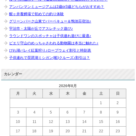
アンパンマンミュージアムは2歳or3歳どちらがおすすめ？
醒ヶ井養鱒場で初めての釣り体験
グリーンパーク山東でバーベキュー＆鴨池荘宿泊♪
宇治市・太陽が丘でアスレチック遊び♪
ラウンドワンのスポッチャは子供連れ遊びに最適♪
ピエリ守山のめっちゃさわれる動物園は本当に触れた♪
びわ湖バレイ紅葉狩り♪ロープウェイ割引と時刻表
子供連れで琵琶湖ミシガン(船)クルーズ♪割引は？
カレンダー
2026年8月
月
火
水
木
金
土
日
1
2
3
4
5
6
7
8
9
10
11
12
13
14
15
16
17
18
19
20
21
22
23