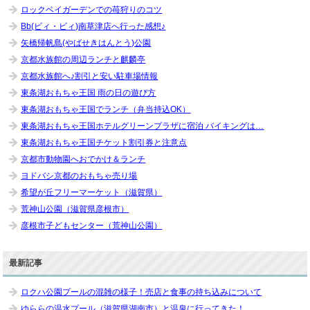
ロックベイガーデンでの苺狩りのコツ
Bb(ビィ・ビィ)南草津店へ行った感想♪
矢橋帰帆島(やばせきはんとう)公園
京都水族館の周辺ランチと麒麟亭
京都水族館へ♪割引と安い駐車場情報
東条湖おもちゃ王国 雨の日の遊び方
東条湖おもちゃ王国でランチ（弁当持込OK）
東条湖おもちゃ王国ホテルグリーンプラザに宿泊 バイキングは…
東条湖おもちゃ王国チケット割引券と注意点
京都市動物園へおでかけ＆ランチ
ヨドバシ京都のおもちゃ売り場
希望が丘フリーマーケット（滋賀県）
荒神山公園（滋賀県彦根市）
彦根市子どもセンター（荒神山公園）
最新記事
ロクハ公園プールの混雑の様子！売店と食事の持ち込みについて
ゆららの温水プール（滋賀県湖南市）と温泉に行ってきた！