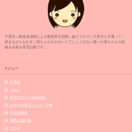
不育症→軟産道強靭による緊急帝王切開→超グズグズっ子育児と不運（？）
続きながらもむすこ寅ちゃんがかわいくてしょうがない親バカ母ちゃんの妊
娠＆出産＆育児記録です。
メニュー
不育症
つわり
育児のコツと悩み対策
おすすめ育児グッズ・行事
子供の病気
関西の遊び場
ブログ