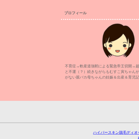
プロフィール
不育症→軟産道強靭による緊急帝王切開→
と不運（？）続きながらもむすこ寅ちゃん
がない親バカ母ちゃんの妊娠＆出産＆育児
ハイパースキン脱毛ディオ