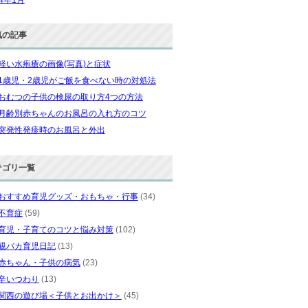
気の記事
軽い水疱瘡の画像(写真)と症状
1歳児・2歳児がご飯を食べない時の対処法
おむつの子供の検尿の取り方4つの方法
月齢別赤ちゃんのお風呂の入れ方のコツ
突発性発疹時のお風呂と外出
テゴリ一覧
おすすめ育児グッズ・おもちゃ・行事
(34)
不育症
(59)
育児・子育てのコツと悩み対策
(102)
親バカ育児日記
(13)
赤ちゃん・子供の病気
(23)
辛いつわり
(13)
関西の遊び場＜子供とお出かけ＞
(45)