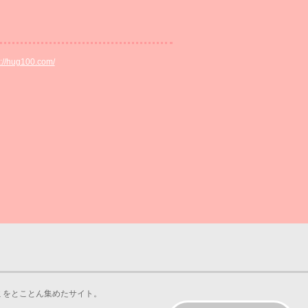
p://hug100.com/
をとことん集めたサイト。
。