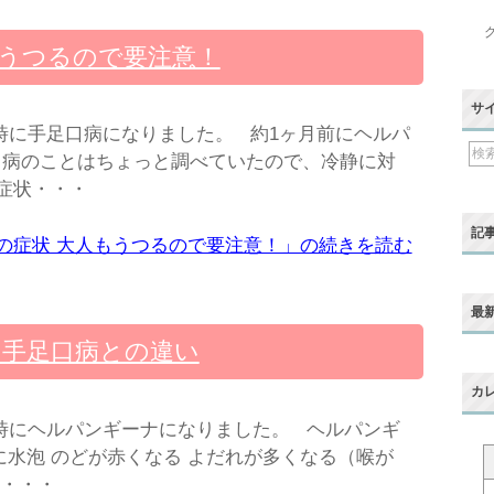
もうつるので要注意！
サ
時に手足口病になりました。 約1ヶ月前にヘルパ
口病のことはちょっと調べていたので、冷静に対
症状・・・
記
の症状 大人もうつるので要注意！」の続きを読む
最
 手足口病との違い
カ
時にヘルパンギーナになりました。 ヘルパンギ
に水泡 のどが赤くなる よだれが多くなる（喉が
 ・・・