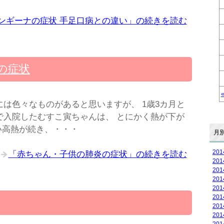
ンギーナの症状 手足口病との違い」の続きを読む
の症状
は色々なものがあると思いますが、 1歳3カ月と
で入院したむすこ寅ちゃんは、 とにかく熱が下が
い高熱が続き、・・・
月
20
「赤ちゃん・子供の肺炎の症状」の続きを読む
20
20
20
20
20
20
20
20