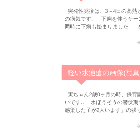
突発性発疹は、3～4日の高熱
の病気です。 下痢を伴うケー
同時に下痢も始まりました。 
軽い水疱瘡の画像(写真
寅ちゃん2歳0ヶ月の時、保育
いです… 水ぼうそうの潜伏期
感染した子が2人います」の張