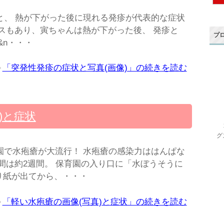
と、 熱が下がった後に現れる発疹が代表的な症状
スもあり、寅ちゃんは熱が下がった後、 発疹と
プ
&n・・・
「突発性発疹の症状と写真(画像)」の続きを読む
)と症状
グ
園で水疱瘡が大流行！ 水疱瘡の感染力ははんぱな
間は約2週間。 保育園の入り口に「水ぼうそうに
り紙が出てから、・・・
「軽い水疱瘡の画像(写真)と症状」の続きを読む