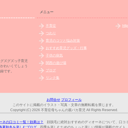
メニュー
不育症
htt
つわり
育児のコツと悩み対策
おすすめ育児グッズ・行事
子供の病気
超グズグズっ子育児
関西の遊び場
がかわいくてしょう
ブログ
記録です。
リンク集
お問合せ
プロフィール
このサイトに掲載のイラスト・写真・文章の無断転載を禁じます。
Copyright (C) 2026 不育症母ちゃんの親バカ育児
All Rights Reserved.
ーネの口コミ一覧！効果は？
顔脱毛に絶対おすすめのディオーネについて、口コミ
春夏秋冬を楽しむブログ
四季を楽しむためのちょっと楽しい情報が満載のサイト