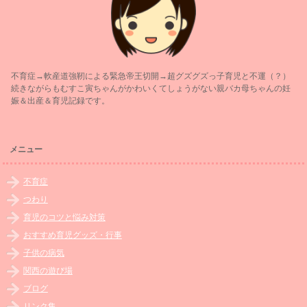
不育症→軟産道強靭による緊急帝王切開→超グズグズっ子育児と不運（？）
続きながらもむすこ寅ちゃんがかわいくてしょうがない親バカ母ちゃんの妊
娠＆出産＆育児記録です。
メニュー
不育症
つわり
育児のコツと悩み対策
おすすめ育児グッズ・行事
子供の病気
関西の遊び場
ブログ
リンク集