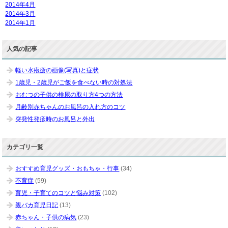
2014年4月
2014年3月
2014年1月
人気の記事
軽い水疱瘡の画像(写真)と症状
1歳児・2歳児がご飯を食べない時の対処法
おむつの子供の検尿の取り方4つの方法
月齢別赤ちゃんのお風呂の入れ方のコツ
突発性発疹時のお風呂と外出
カテゴリ一覧
おすすめ育児グッズ・おもちゃ・行事
(34)
不育症
(59)
育児・子育てのコツと悩み対策
(102)
親バカ育児日記
(13)
赤ちゃん・子供の病気
(23)