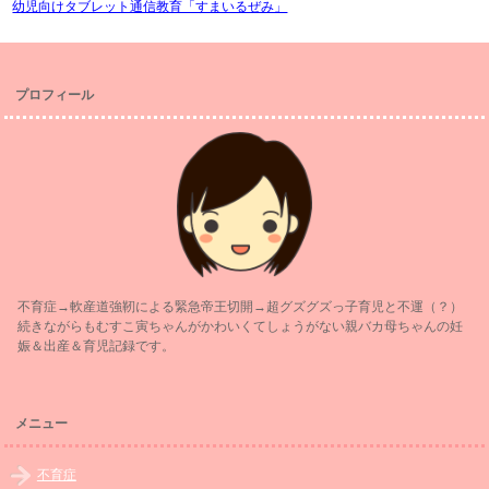
幼児向けタブレット通信教育「すまいるぜみ」
プロフィール
不育症→軟産道強靭による緊急帝王切開→超グズグズっ子育児と不運（？）
続きながらもむすこ寅ちゃんがかわいくてしょうがない親バカ母ちゃんの妊
娠＆出産＆育児記録です。
メニュー
不育症