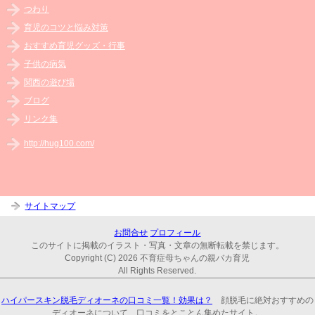
つわり
育児のコツと悩み対策
おすすめ育児グッズ・行事
子供の病気
関西の遊び場
ブログ
リンク集
http://hug100.com/
サイトマップ
お問合せ
プロフィール
このサイトに掲載のイラスト・写真・文章の無断転載を禁じます。
Copyright (C) 2026 不育症母ちゃんの親バカ育児
All Rights Reserved.
ハイパースキン脱毛ディオーネの口コミ一覧！効果は？
顔脱毛に絶対おすすめの
ディオーネについて、口コミをとことん集めたサイト。