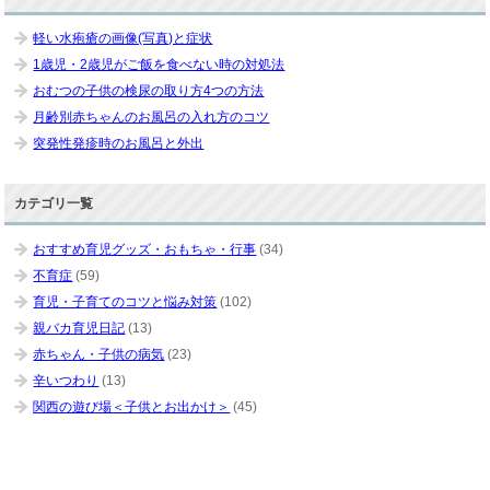
軽い水疱瘡の画像(写真)と症状
1歳児・2歳児がご飯を食べない時の対処法
おむつの子供の検尿の取り方4つの方法
月齢別赤ちゃんのお風呂の入れ方のコツ
突発性発疹時のお風呂と外出
カテゴリ一覧
おすすめ育児グッズ・おもちゃ・行事
(34)
不育症
(59)
育児・子育てのコツと悩み対策
(102)
親バカ育児日記
(13)
赤ちゃん・子供の病気
(23)
辛いつわり
(13)
関西の遊び場＜子供とお出かけ＞
(45)